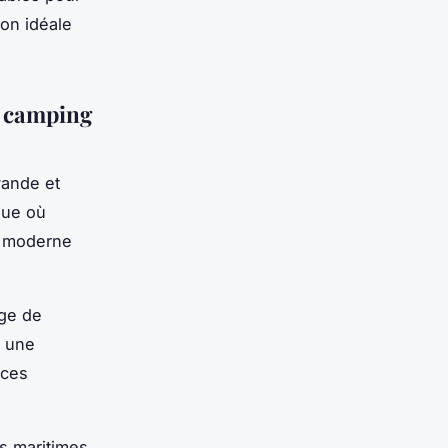
ion idéale
n camping
vande et
que où
t moderne
age de
e une
nces
ns maritimes