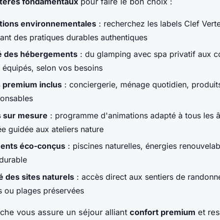
itères fondamentaux
pour faire le bon choix :
ations environnementales
: recherchez les labels Clef Vert
sant des pratiques durables authentiques
té des hébergements
: du glamping avec spa privatif aux c
x équipés, selon vos besoins
 premium inclus
: conciergerie, ménage quotidien, produit
onsables
s sur mesure
: programme d'animations adapté à tous les â
e guidée aux ateliers nature
ents éco-conçus
: piscines naturelles, énergies renouvelab
 durable
é des sites naturels
: accès direct aux sentiers de randonn
es ou plages préservées
che vous assure un séjour alliant
confort premium
et re