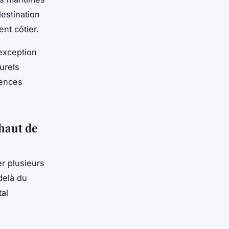
estination
nt côtier.
exception
urels
iences
haut de
r plusieurs
delà du
tal