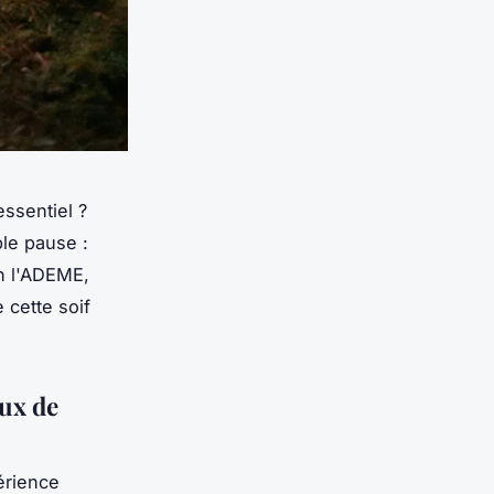
ssentiel ?
le pause :
on l'ADEME,
 cette soif
ux de
érience