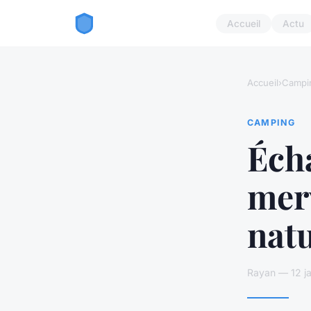
Accueil
Actu
Accueil
›
Campi
CAMPING
Écha
mer
natu
Rayan — 12 ja