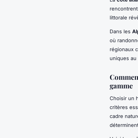
rencontrent
littorale r
Dans les
Al
où randonné
régionaux c
uniques au
Comment 
gamme
Choisir un 
critères es
cadre natur
déterminent