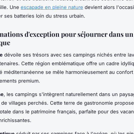
ille. Une
escapade en pleine nature
devient alors l'occas
r ses batteries loin du stress urbain.
inations d'exception pour séjourner dans u
que
e
dévoile ses trésors avec ses campings nichés entre la
ntenaires. Cette région emblématique offre un cadre idylli
cité méditerranéenne se mêle harmonieusement au confor
ements premium.
ne
, les campings s'intègrent naturellement dans un pays
 de villages perchés. Cette terre de gastronomie propos
otale dans le patrimoine français, parfaite pour des vaca
nrichissantes.
antique
séduit par ses campings face à l'océan, où les pi