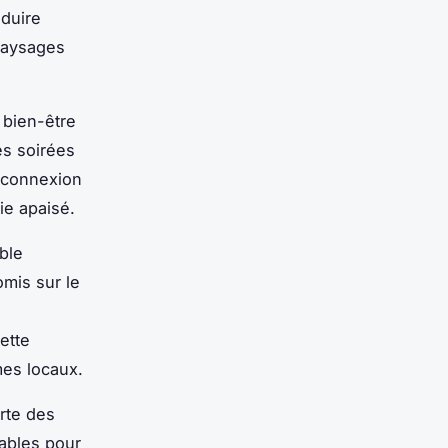
éduire
paysages
 bien-être
es soirées
éconnexion
ie apaisé.
ble
mis sur le
ette
es locaux.
rte des
rables pour