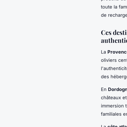
toute la fam
de recharge
Ces dest
authenti
La
Provenc
oliviers ce
l'authenti
des héberg
En
Dordog
châteaux et
immersion t
familiales e
La
côte atl