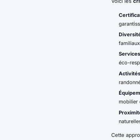
Voici les
cr
Certific
garantis
Diversi
familiau
Services
éco-resp
Activité
randonné
Équipem
mobilier
Proximit
naturell
Cette appro