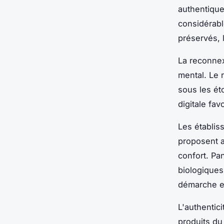
authentique
considérab
préservés, l
La reconnex
mental. Le 
sous les ét
digitale fav
Les établis
proposent a
confort. Pa
biologiques
démarche en
L'authentic
produits du 