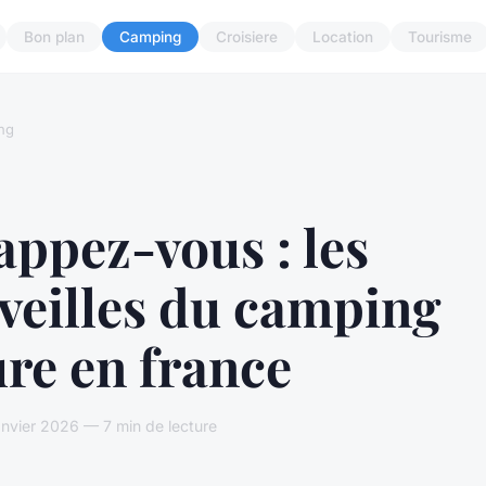
Bon plan
Camping
Croisiere
Location
Tourisme
ng
ppez-vous : les
veilles du camping
re en france
nvier 2026 — 7 min de lecture